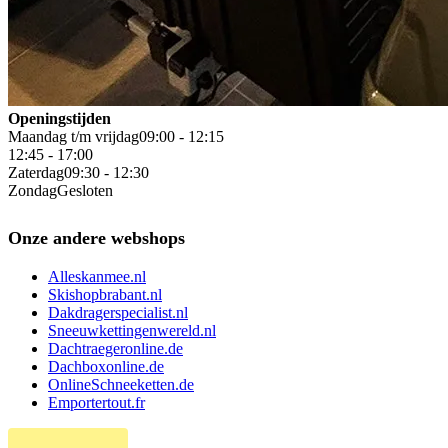
Openingstijden
Maandag t/m vrijdag
09:00 - 12:15
12:45 - 17:00
Zaterdag
09:30 - 12:30
Zondag
Gesloten
Onze andere webshops
Alleskanmee.nl
Skishopbrabant.nl
Dakdragerspecialist.nl
Sneeuwkettingenwereld.nl
Dachtraegeronline.de
Dachboxonline.de
OnlineSchneeketten.de
Emportertout.fr