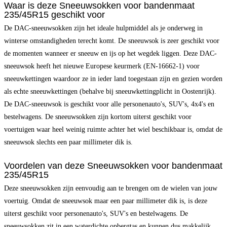
Waar is deze Sneeuwsokken voor bandenmaat
235/45R15 geschikt voor
De DAC-sneeuwsokken zijn het ideale hulpmiddel als je onderweg in
winterse omstandigheden terecht komt. De sneeuwsok is zeer geschikt voor
de momenten wanneer er sneeuw en ijs op het wegdek liggen. Deze DAC-
sneeuwsok heeft het nieuwe Europese keurmerk (EN-16662-1) voor
sneeuwkettingen waardoor ze in ieder land toegestaan zijn en gezien worden
als echte sneeuwkettingen (behalve bij sneeuwkettingplicht in Oostenrijk).
De DAC-sneeuwsok is geschikt voor alle personenauto's, SUV's, 4x4's en
bestelwagens. De sneeuwsokken zijn kortom uiterst geschikt voor
voertuigen waar heel weinig ruimte achter het wiel beschikbaar is, omdat de
sneeuwsok slechts een paar millimeter dik is.
Voordelen van deze Sneeuwsokken voor bandenmaat
235/45R15
Deze sneeuwsokken zijn eenvoudig aan te brengen om de wielen van jouw
voertuig. Omdat de sneeuwsok maar een paar millimeter dik is, is deze
uiterst geschikt voor personenauto's, SUV's en bestelwagens. De
sneeuwsokken zit in een waterdichte opbergtas en kunnen dus makkelijk