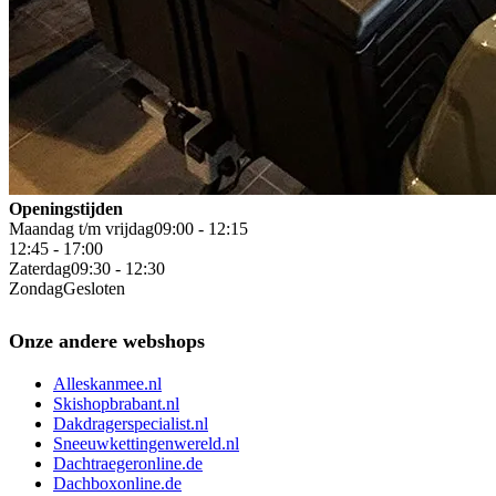
Openingstijden
Maandag t/m vrijdag
09:00 - 12:15
12:45 - 17:00
Zaterdag
09:30 - 12:30
Zondag
Gesloten
Onze andere webshops
Alleskanmee.nl
Skishopbrabant.nl
Dakdragerspecialist.nl
Sneeuwkettingenwereld.nl
Dachtraegeronline.de
Dachboxonline.de