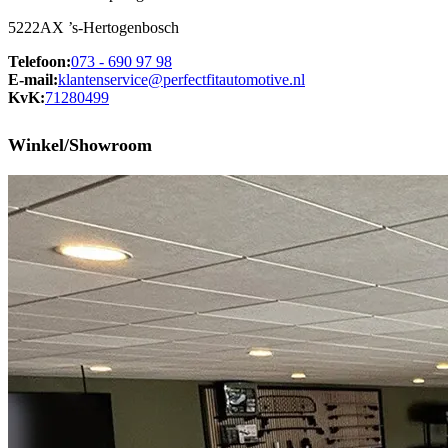
5222AX ’s-Hertogenbosch
Telefoon:
073 - 690 97 98
E-mail:
klantenservice@perfectfitautomotive.nl
KvK:
71280499
Winkel/Showroom