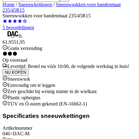
Home
/
Sneeuwkettingen
/
Sneeuwsokken voor bandenmaat
235/45R15
Sneeuwsokken voor bandenmaat 235/45R15
5 beoordelingen
61,95
51,95
Gratis verzending
Op voorraad
Levertijd: Bestel nu vóór 16:00, de volgende werkdag in huis!
NU KOPEN
Sneeuwsok
Eenvoudig om te leggen
Zeer geschikt bij weinig ruimte in de wielkast
Plastic opbergtas
TÜV en Ö-norm gekeurd (EN-16662-1)
Specificaties sneeuwkettingen
Artikelnummer
046>DAC-M