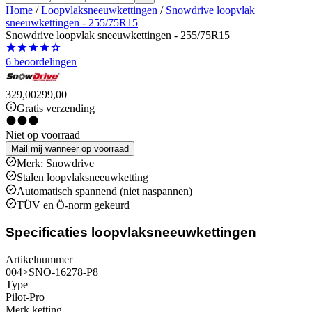
Home
/
Loopvlaksneeuwkettingen
/
Snowdrive loopvlak
sneeuwkettingen - 255/75R15
Snowdrive loopvlak sneeuwkettingen - 255/75R15
6 beoordelingen
329,00
299,00
Gratis verzending
Niet op voorraad
Mail mij wanneer op voorraad
Merk: Snowdrive
Stalen loopvlaksneeuwketting
Automatisch spannend (niet naspannen)
TÜV en Ö-norm gekeurd
Specificaties loopvlaksneeuwkettingen
Artikelnummer
004>SNO-16278-P8
Type
Pilot-Pro
Merk ketting