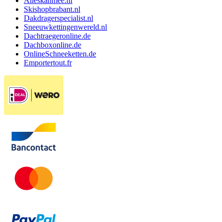
Alleskanmee.nl
Skishopbrabant.nl
Dakdragerspecialist.nl
Sneeuwkettingenwereld.nl
Dachtraegeronline.de
Dachboxonline.de
OnlineSchneeketten.de
Emportertout.fr