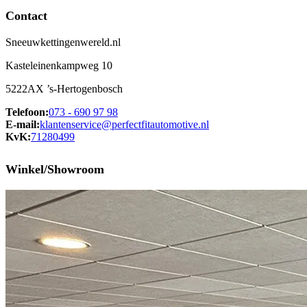
Contact
Sneeuwkettingenwereld.nl
Kasteleinenkampweg 10
5222AX ’s-Hertogenbosch
Telefoon:
073 - 690 97 98
E-mail:
klantenservice@perfectfitautomotive.nl
KvK:
71280499
Winkel/Showroom