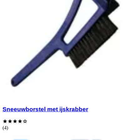
Sneeuwborstel met ijskrabber
(4)