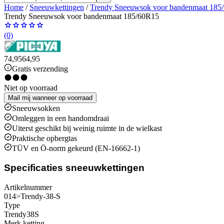
Home
/
Sneeuwkettingen
/
Trendy Sneeuwsok voor bandenmaat 185
Trendy Sneeuwsok voor bandenmaat 185/60R15
(0)
74,95
64,95
Gratis verzending
Niet op voorraad
Mail mij wanneer op voorraad
Sneeuwsokken
Omleggen in een handomdraai
Uiterst geschikt bij weinig ruimte in de wielkast
Praktische opbergtas
TÜV en Ö-norm gekeurd (EN-16662-1)
Specificaties sneeuwkettingen
Artikelnummer
014>Trendy-38-S
Type
Trendy38S
Merk ketting