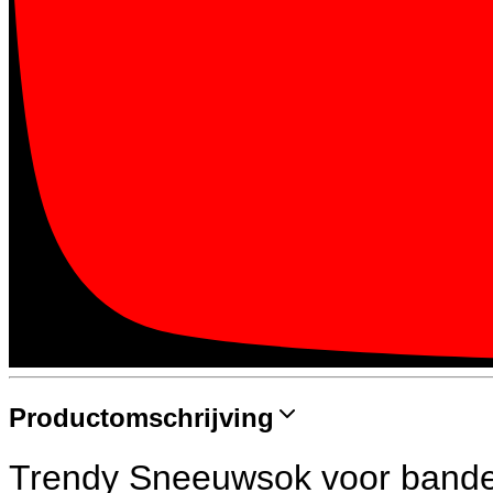
Productomschrijving
Trendy Sneeuwsok voor band